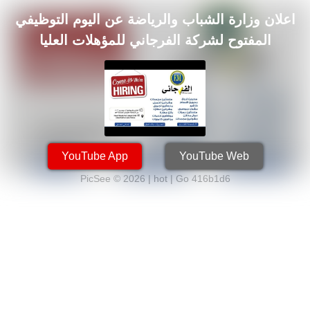
اعلان وزارة الشباب والرياضة عن اليوم التوظيفي
المفتوح لشركة الفرجاني للمؤهلات العليا
والدبلومات
YouTube App
YouTube Web
PicSee © 2026 | hot |
Go 416b1d6