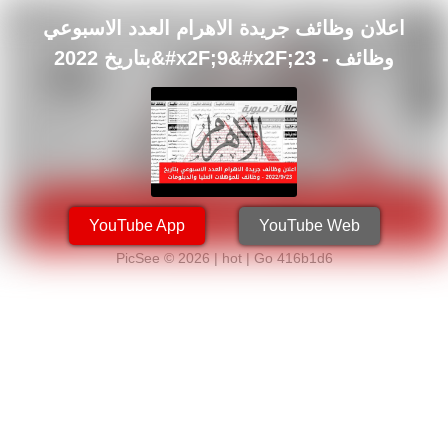
اعلان وظائف جريدة الاهرام العدد الاسبوعي
بتاريخ 2022&#x2F;9&#x2F;23 - وظائف
للمؤهلات العليا والدبلومات وعمال
YouTube App
YouTube Web
PicSee © 2026 | hot |
Go 416b1d6