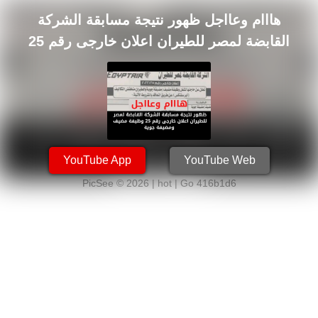
هااام وعااجل ظهور نتيجة مسابقة الشركة
القابضة لمصر للطيران اعلان خارجى رقم 25
وظيفة مضيف ومضيفة جوية
YouTube App
YouTube Web
PicSee © 2026 | hot |
Go 416b1d6