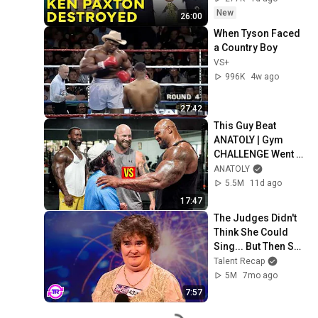
New
26:00
When Tyson Faced 
a Country Boy
VS+
996K
4w ago
27:42
This Guy Beat 
ANATOLY | Gym 
CHALLENGE Went 
Wrong
ANATOLY
5.5M
11d ago
17:47
The Judges Didn't 
Think She Could 
Sing... But Then She 
Opened Her Mouth!
Talent Recap
5M
7mo ago
7:57