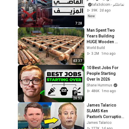
تفاعلكم - tafa3olcom
39K
2d ago
New
7:28
Man Spent Two 
Years Building 
HUGE Wooden 
House for his 
World Build
Family | Start to 
3.2M
1mo ago
Finish by 
43:37
@bjornbrenton
10 Best Jobs For 
People Starting 
Over In 2026
Shane Hummus
486K
1mo ago
26:53
James Talarico 
SLAMS Ken 
Paxton's Corruption 
LIVE ON AIR
James Talarico
277K
1d ago