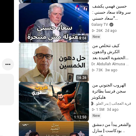
حسين فهمي يكشف 
سر وفاة سعاد حسني : 
"سعاد حسني 
مانت.حرتش.. وكانت 
Galaxy TV
ميتة قبل ما تترمي من 
26K
2d ago
البلكونة!" 😱💣
New
8:04
كيف تتخلص من 
الكرش والدهون 
الحشوية العنيدة بعد 
سن الخمسين | د. 
Dr. Abdullah Almusa الدكتور عبدالله الموسى
عبدالله الموسى
73K
3w ago
16:26
الهروب الجنوني من 
سجن فرنسا بطائرة 
هليكوبتر
قرية العجائب | بدر العلوي
1.5M
3d ago
New
1:12:50
والشعر يبدأ من دمشق 
.. بودكاست | منازل 