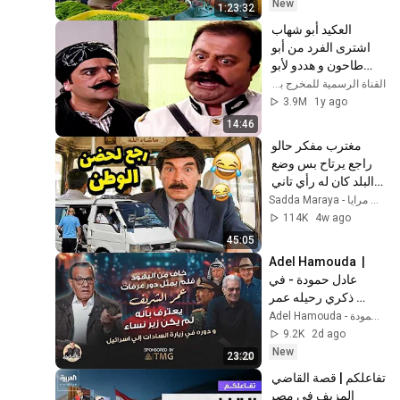
New
1:23:32
العكيد أبو شهاب 
اشترى الفرد من أبو 
طاحون و هددو لأبو 
جودت ديتك صارت 
القناة الرسمية للمخرج بسام الملا
معي يا ندل
3.9M
1y ago
14:46
مغترب مفكر حالو 
راجع يرتاح بس وضع 
البلد كان له رأي تاني 
شوفو ملامح الصدمة 
Sadda Maraya - صدى مرايا
على وجهه يا حرام
114K
4w ago
45:05
Adel Hamouda  |
عادل حمودة - في 
ذكري رحيله عمر 
الشريف والسادات 
Adel Hamouda - عادل حمودة
وعبد الناصر والكاس 
9.2K
2d ago
الرابع
New
23:20
تفاعلكم | قصة القاضي 
المزيف في مصر