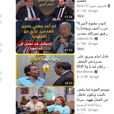
القصيد
Syria TV تلفزيون سوريا
11K
2d ago
New
57:26
تابوت مفتوح لأميركا!
حرب أعنف ومفاجآت!
رفيق نصرالله بتحذير 
خطير:هذا ما يحصل منذ 
Lebanon On
10 أيام على حدود 
70K
2d ago
سوريا
New
47:22
عادل امام بيتريق على 
مديره في الشغل 
...زعلان لية يا ولا 🤣🤣
Bee Movies
3.7M
5y ago
24:53
موسم المونة لما يبلش 
بالبيت وتكون عاطل 
عن العمل هههه ـ مرايا
مرايا القناة الرسمية
67K
2d ago