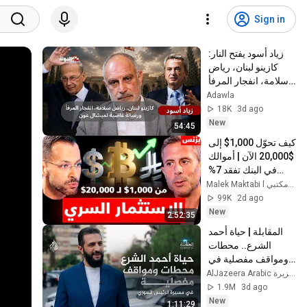
Sign in
زياد أسود يفتح النار: 
كازينو لبنان، رياض 
سلامة، انفجار المرفأ 
ورسالة غاضبة لميشال 
Adawla
عون
18K
3d ago
New
54:45
كيف تحوّل 1,000$ إلى 
20,000$ الآن | أموالك 
في البنك تفقد 7% 
سنوياً
Malek Maktabi l مالك مكتبي
99K
2d ago
New
2:52:35
المقابلة | حياة أحمد 
الشرع.. محطات 
ومواقف مفصلية في 
مسيرة الرئيس 
AlJazeera Arabic قناة الجزيرة
السوري
1.9M
3d ago
New
1:11:29