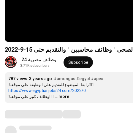
 وظائف محاسبين " والتقديم حتى 15-9-2022
وظائف مصرية 24 
Subscribe
3.71K subscribers
787 views
3 years ago
#amongus
#egypt
#apex
https://www.egyptianjobs24.com/2022/0...
…
...more
👈🏻وظائف كتير على موقعنا:
Comments