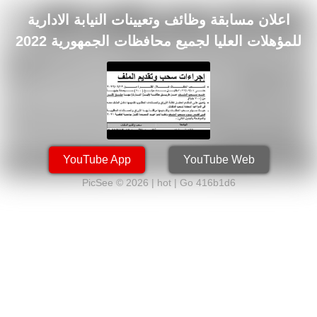
اعلان مسابقة وظائف وتعيينات النيابة الادارية
للمؤهلات العليا لجميع محافظات الجمهورية 2022
YouTube App
YouTube Web
PicSee © 2026 | hot |
Go 416b1d6