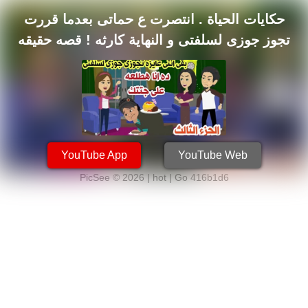
حكايات الحياة . انتصرت ع حماتى بعدما قررت
تجوز جوزى لسلفتى و النهاية كارثه ! قصه حقيقه
حدثت بالفعل 3
YouTube App
YouTube Web
PicSee © 2026 | hot |
Go 416b1d6