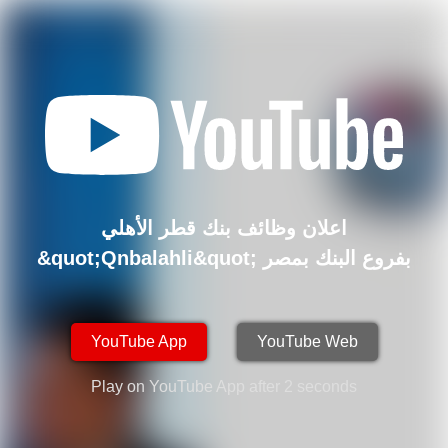
اعلان وظائف بنك قطر الأهلي
&quot;Qnbalahli&quot; بفروع البنك بمصر
والتقديم الكتروني .. قدم الآن
YouTube App
YouTube Web
Play on YouTube App after
2
seconds