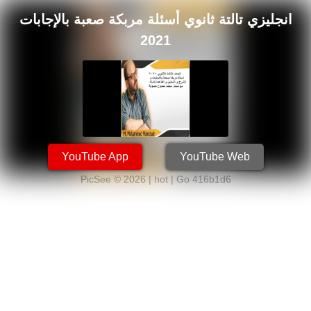
انجليزي تالتة ثانوي أسئلة مربكة صعبة بالإجابات
2021
YouTube App
YouTube Web
PicSee © 2026 | hot |
Go 416b1d6